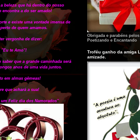
 a beleza que há dentro do nosso
o encontra a do ser amado!
orte e existe uma vontade imensa de
 perto de quem amamos.
Obrigada e parabéns pelos
er vergonha de dizer:
Poetizando e Encantando
"Eu te Amo"!
Troféu ganho da amiga 
amizade.
m saber que a grande caminhada será
longos anos de uma vida juntos.
to em almas gêmeas!
re que achará a sua!
s um Feliz dia dos Namorados"