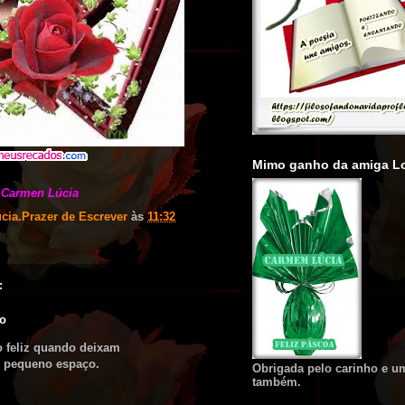
Mimo ganho da amiga Lo
Carmen Lúcia
cia.Prazer de Escrever
às
11:32
:
io
o feliz quando deixam
 pequeno espaço.
Obrigada pelo carinho e u
também.