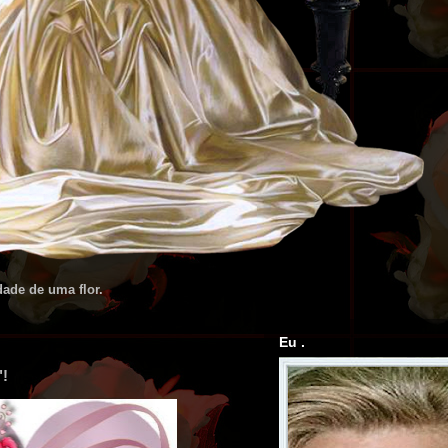
dade de uma flor.
Eu .
"!